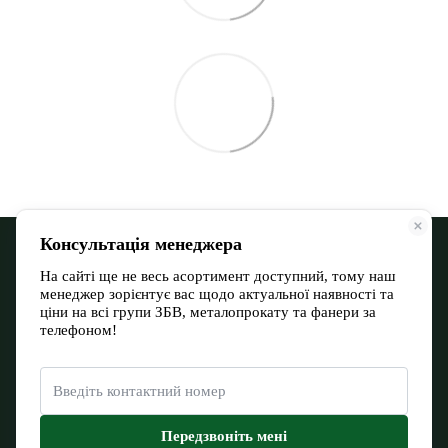
068 900 12-13
066 532 11-72
Контактная информация
Полная версия сайта
Карта сайта
© 2026
Евромакс Буд Тов
Укр
Рус