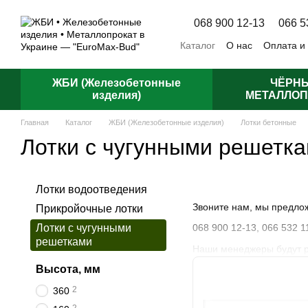
Перейти к основному контенту
068 900 12-13
066 5
Каталог
О нас
Оплата и
Отзывы о магазине
Пуб
ЖБИ (Железобетонные
ЧЁРН
изделия)
МЕТАЛЛОП
Главная
Каталог
ЖБИ (Железобетонные изделия)
Лотки бетонные
Лотки с чугунными решетк
Лотки водоотведения
Звоните нам, мы предло
Прикройочные лотки
Лотки с чугунными
068 900 12-13,
066 532 1
решетками
Наши менеджеры будут ра
Высота, мм
2
360