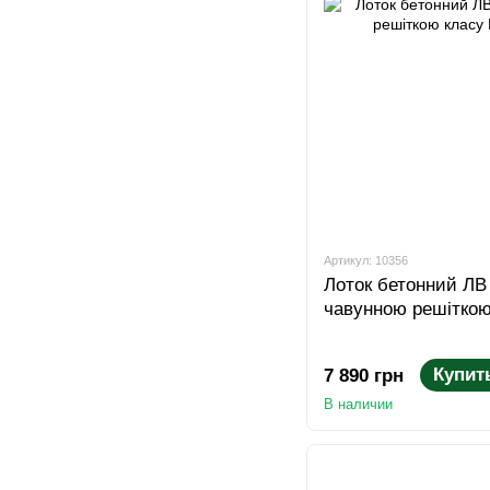
Артикул: 10356
Лоток бетонний ЛВ 
чавунною решіткою
Купит
7 890 грн
В наличии