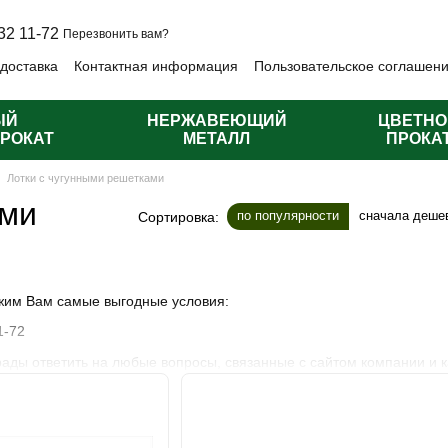
32 11-72
Перезвонить вам?
 доставка
Контактная информация
Пользовательское соглашен
личная оферта
ЫЙ
НЕРЖАВЕЮЩИЙ
ЦВЕТНО
РОКАТ
МЕТАЛЛ
ПРОКА
Лотки с чугунными решетками
ами
по популярности
сначала деше
Сортировка:
жим Вам самые выгодные условия:
1-72
ды ответить на любые вопросы, связанные с сайтом компании и к