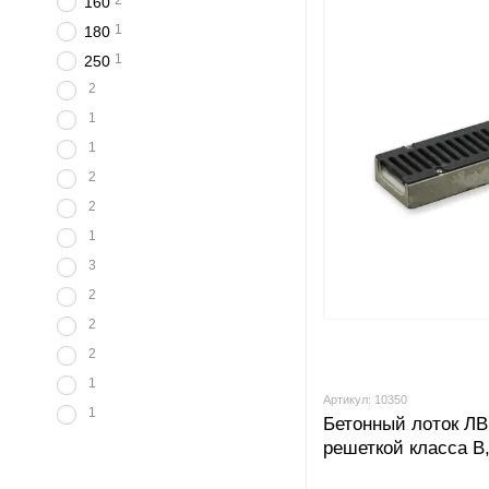
2
160
1
180
1
250
2
1
1
2
2
1
3
2
2
2
1
Артикул: 10350
1
Бетонный лоток ЛВ 
решеткой класса В