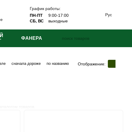
График работы:
Рус
ПН-ПТ
9:00-17:00
ие
СБ, ВС
выходные
Й
ФАНЕРА
Т
вле
сначала дороже
по названию
Отображение:
аталогом товаров.