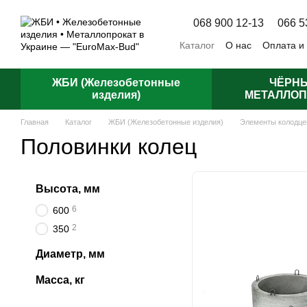
Перейти к основному контенту
068 900 12-13
066 5
Каталог
О нас
Оплата и
Отзывы о магазине
Пуб
ЖБИ (Железобетонные
ЧЁРН
изделия)
МЕТАЛЛОП
Главная
Каталог
ЖБИ (Железобетонные изделия)
Элементы колодце
Половинки колец
Высота, мм
6
600
2
350
Диаметр, мм
Масса, кг