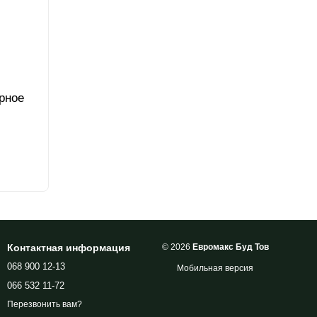
рное
Контактная информация
© 2026
Евромакс Буд Тов
068 900 12-13
Мобильная версия
066 532 11-72
Перезвонить вам?