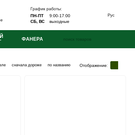
График работы:
Рус
ПН-ПТ
9:00-17:00
ие
СБ, ВС
выходные
Й
ФАНЕРА
Т
вле
сначала дороже
по названию
Отображение: