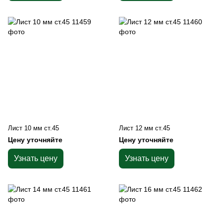
Лист 10 мм ст.45
Лист 12 мм ст.45
Цену уточняйте
Цену уточняйте
Узнать цену
Узнать цену