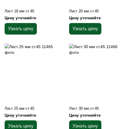
Лист 18 мм ст.45
Лист 20 мм ст.45
Цену уточняйте
Цену уточняйте
Узнать цену
Узнать цену
Лист 25 мм ст.45
Лист 30 мм ст.45
Цену уточняйте
Цену уточняйте
Узнать цену
Узнать цену