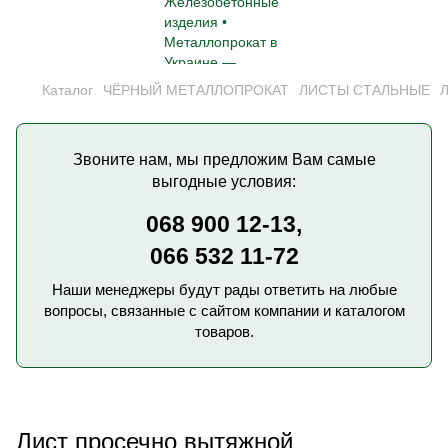
Каталог
ЧЁРНЫЙ МЕТАЛЛОПРОКАТ
ЛИСТЫ СТАЛЬНЫЕ
Л
Звоните нам, мы предложим Вам самые
выгодные условия:
068 900 12-13,
066 532 11-72
Наши менеджеры будут рады ответить на любые
вопросы, связанные с сайтом компании и каталогом
товаров.
Лист просечно вытяжной