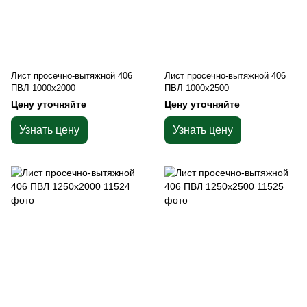
Лист просечно-вытяжной 406
Лист просечно-вытяжной 406
ПВЛ 1000х2000
ПВЛ 1000х2500
Цену уточняйте
Цену уточняйте
Узнать цену
Узнать цену