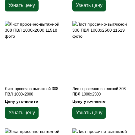
Узнать цену
Узнать цену
Лист просечно-вытяжной 308
Лист просечно-вытяжной 308
ПВЛ 1000х2000
ПВЛ 1000х2500
Цену уточняйте
Цену уточняйте
Узнать цену
Узнать цену