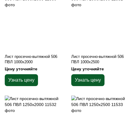
Лист просечно-вытяжной 506
Лист просечно-вытяжной 506
ПВЛ 1000х2000
ПВЛ 1000х2500
Цену уточняйте
Цену уточняйте
Узнать цену
Узнать цену