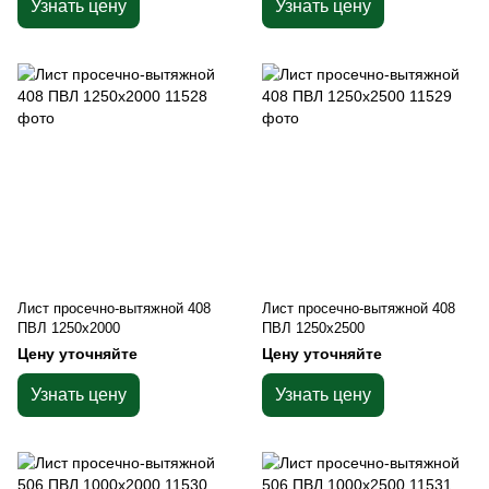
Узнать цену
Узнать цену
Лист просечно-вытяжной 408
Лист просечно-вытяжной 408
ПВЛ 1250х2000
ПВЛ 1250х2500
Цену уточняйте
Цену уточняйте
Узнать цену
Узнать цену