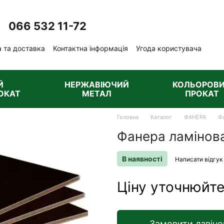
066 532 11-72
Передзвонити вам?
 та доставка
Контактна інформація
Угода користувача
ублічна оферта
Й
НЕРЖАВІЮЧИЙ
КОЛЬОРОВ
ОКАТ
МЕТАЛ
ПРОКАТ
Головна
Каталог
ФАНЕРА
Фа
Фанера ламінов
В наявності
Написати відгук
Ціну уточнюйт
Замовити дзвіно