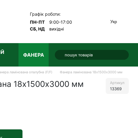
Графік роботи:
Укр
ПН-ПТ
9:00-17:00
СБ, НД
вихідні
ИЙ
ФАНЕРА
нера ламінована опалубна (F/F)
Фанера ламінована 18х1500х3000 мм
ана 18х1500х3000 мм
Артикул
13369
е
к