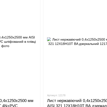
Артикул: 12178
0,4x1250x2500 мм
Лист нержавіючий 0,4x1250x25
0Т 4N+PVC
AISI 321 12Х18Н10Т BA дзерка