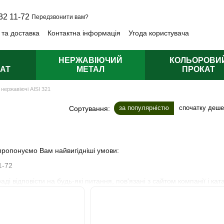
32 11-72
Передзвонити вам?
 та доставка
Контактна інформація
Угода користувача
лічна оферта
НЕРЖАВІЮЧИЙ
КОЛЬОРОВИ
АТ
МЕТАЛ
ПРОКАТ
 нержавіючі AISI 321
за популярністю
спочатку деш
Сортування:
ропонуємо Вам найвигідніші умови:
1-72
і відповісти на будь-які питання, пов'язані з сайтом компанії і кат