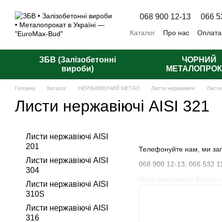
Перейти до основного контенту
068 900 12-13
066 5
Каталог
Про нас
Оплата
Відгуки про магазин
Пуб
ЗБВ (Залізобетонні
ЧОРНИЙ
вироби)
МЕТАЛОПРОК
Головна
Каталог
НЕРЖАВІЮЧИЙ МЕТАЛ
Листи нержавіючі
Листи
Листи нержавіючі AISI 321
Листи нержавіючі AISI
201
Телефонуйте нам, ми зап
Листи нержавіючі AISI
068 900 12-13,
066 532 1
304
Наші менеджери будуть рад
Листи нержавіючі AISI
310S
Листи нержавіючі AISI
316