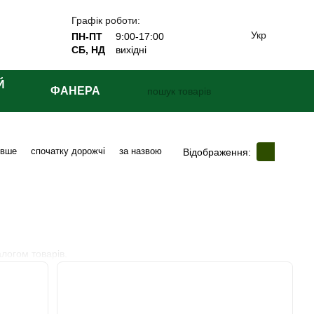
Графік роботи:
Укр
ПН-ПТ
9:00-17:00
СБ, НД
вихідні
Й
ФАНЕРА
евше
спочатку дорожчі
за назвою
Відображення:
алогом товарів.