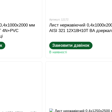
Артикул: 12172
0,4x1000x2000 мм
Лист нержавіючий 0,4x1000x20
0Т 4N+PVC
AISI 321 12Х18Н10Т BA дзерка
ці
к
Замовити дзвінок
В наявності