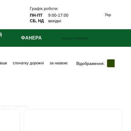
Графік роботи:
Укр
ПН-ПТ
9:00-17:00
СБ, НД
вихідні
Й
ФАНЕРА
евше
спочатку дорожчі
за назвою
Відображення:
алогом товарів.