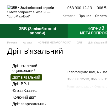
Перейти до основного контенту
068 900 12-13
066 5
Каталог
Про нас
Оплата
Відгуки про магазин
Пуб
ЗБВ (Залізобетонні
ЧОРНИЙ
вироби)
МЕТАЛОПРОК
Головна
Каталог
ЧОРНИЙ МЕТАЛОПРОКАТ
ДРІТ
Дріт в'язальний
Дріт в'язальний
Дріт сталевий
оцинкований
Телефонуйте нам, ми зап
Дріт в'язальний
068 900 12-13,
066 532 1
Дріт ВР-1
Наші менеджери будуть рад
Єгоза Казачка
Колючий дріт
Дріт зварювальний