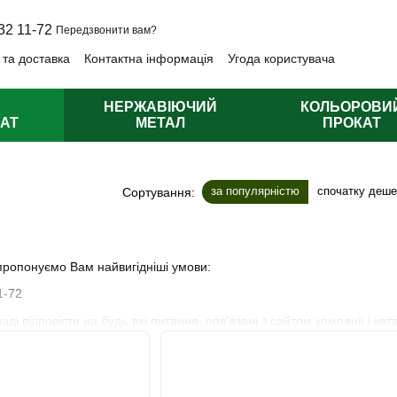
32 11-72
Передзвонити вам?
 та доставка
Контактна інформація
Угода користувача
лічна оферта
НЕРЖАВІЮЧИЙ
КОЛЬОРОВИ
АТ
МЕТАЛ
ПРОКАТ
за популярністю
спочатку деш
Сортування:
ропонуємо Вам найвигідніші умови:
1-72
і відповісти на будь-які питання, пов'язані з сайтом компанії і кат