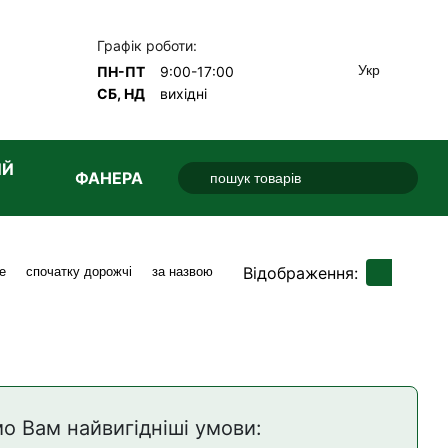
Графік роботи:
Укр
ПН-ПТ
9:00-17:00
СБ, НД
вихідні
ИЙ
ФАНЕРА
Відображення:
е
спочатку дорожчі
за назвою
о Вам найвигідніші умови: