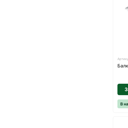
Артику
Балк
З
В н