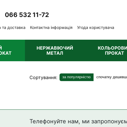
066 532 11-72
Передзвонити вам?
 та доставка
Контактна інформація
Угода користувача
ублічна оферта
Й
НЕРЖАВІЮЧИЙ
КОЛЬОРОВ
ОКАТ
МЕТАЛ
ПРОКАТ
Сортування:
за популярністю
спочатку дешевш
Телефонуйте нам, ми запропонуєм