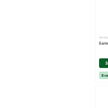
Артику
Балк
З
В н