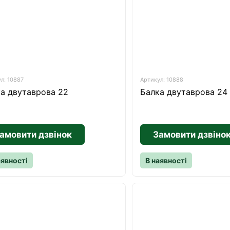
л: 10887
Артикул: 10888
а двутаврова 22
Балка двутаврова 24
амовити дзвінок
Замовити дзвіно
аявності
В наявності