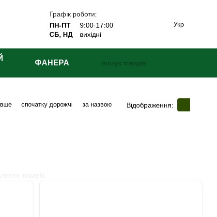
Графік роботи:
Укр
ПН-ПТ
9:00-17:00
СБ, НД
вихідні
Й
ФАНЕРА
евше
спочатку дорожчі
за назвою
Відображення:
алогом товарів.