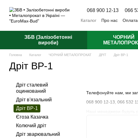
Перейти до основного контенту
068 900 12-13
066 5
Каталог
Про нас
Оплата
Відгуки про магазин
Пуб
ЗБВ (Залізобетонні
ЧОРНИЙ
вироби)
МЕТАЛОПРОК
Головна
Каталог
ЧОРНИЙ МЕТАЛОПРОКАТ
ДРІТ
Дріт ВР-1
Дріт ВР-1
Дріт сталевий
оцинкований
Телефонуйте нам, ми зап
Дріт в'язальний
068 900 12-13,
066 532 1
Дріт ВР-1
Наші менеджери будуть рад
Єгоза Казачка
Колючий дріт
Дріт зварювальний