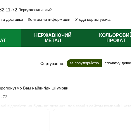
32 11-72
Передзвонити вам?
 та доставка
Контактна інформація
Угода користувача
лічна оферта
НЕРЖАВІЮЧИЙ
КОЛЬОРОВИ
АТ
МЕТАЛ
ПРОКАТ
за популярністю
спочатку деш
Сортування:
ропонуємо Вам найвигідніші умови:
1-72
і відповісти на будь-які питання, пов'язані з сайтом компанії і кат