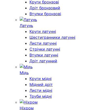
Круги бронзові
Дріт бронзовий
Втулки бронзові
Латунь
Круги латунні
Шестигранники латунні
Листи латунні
Стрічки латунні
Втулки латунні
Дріт латунний
Мідь
Круги мідні
Мідний дріт
Листи мідні
Труби мідні
Ніхром