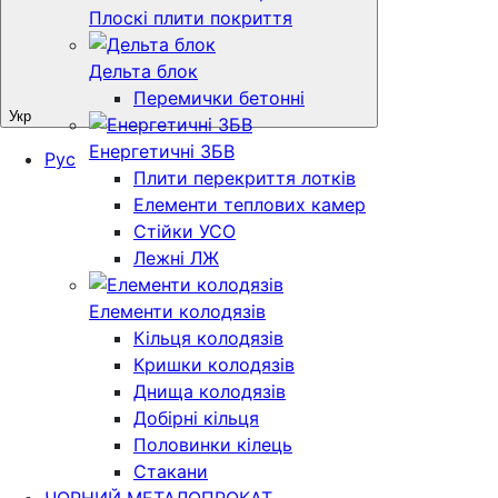
Плоскі плити покриття
Дельта блок
Перемички бетонні
Укр
Енергетичні ЗБВ
Рус
Плити перекриття лотків
Елементи теплових камер
Стійки УСО
Лежні ЛЖ
Елементи колодязів
Кільця колодязів
Кришки колодязів
Днища колодязів
Добірні кільця
Половинки кілець
Стакани