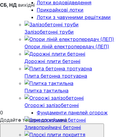
Лотки водовідведення
СБ, НД
вихідні
Прикрайкові лотки
Лотки з чавунними решітками
Залізобетонні труби
Опори ліній електропередач (ЛЕП)
Дорожні плити бетонні
Плита бетонна тротуарна
Плитка тактильна
Огорожі залізобетонні
0
Фундаменти панелей огорож
Додайте товари до кошика
Зливоприймачі бетонні