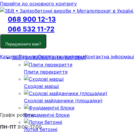
Перейти до основного контенту
068 900 12-13
066 532 11-72
Передзвонити вам?
Каталог
Про нас
Оплата та доставка
Контактна інформац
ЗБВ (ЗАЛІЗОБЕТОННІ ВИРОБИ)
Плити перекриття
Сходові марші
Сходові майданчики (площадки)
Графік роботи:
Фундаментні блоки
ПН-ПТ
9:00-17:00
Лотки бетонні