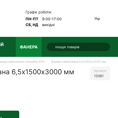
Графік роботи:
Укр
ПН-ПТ
9:00-17:00
СБ, НД
вихідні
ИЙ
ФАНЕРА
нера ламінована опалубна (F/F)
Фанера ламінована 6,5х1500х3000 мм
ана 6,5х1500х3000 мм
Артикул
13361
е
к