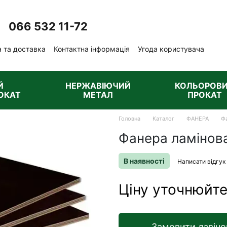
066 532 11-72
Передзвонити вам?
 та доставка
Контактна інформація
Угода користувача
ублічна оферта
Й
НЕРЖАВІЮЧИЙ
КОЛЬОРОВ
ОКАТ
МЕТАЛ
ПРОКАТ
Головна
Каталог
ФАНЕРА
Фа
Фанера ламінов
В наявності
Написати відгук
Ціну уточнюйт
Замовити дзвіно