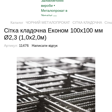
Каталог
ЧОРНИЙ МЕТАЛОПРОКАТ
СІТКА КЛАДОЧНА
Сітк
Сітка кладочна Економ 100х100 мм
Ø2,3 (1,0х2,0м)
Артикул:
11476
Написати відгук