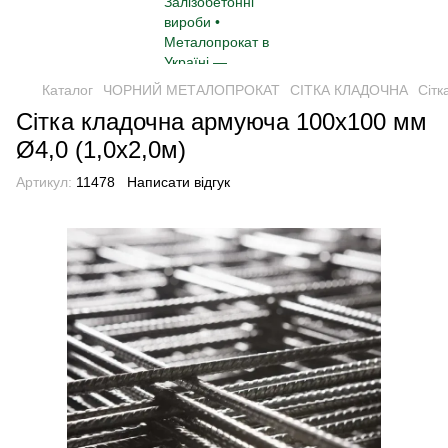
Каталог
ЧОРНИЙ МЕТАЛОПРОКАТ
СІТКА КЛАДОЧНА
Сітк
Сітка кладочна армуюча 100х100 мм
Ø4,0 (1,0х2,0м)
Артикул:
11478
Написати відгук