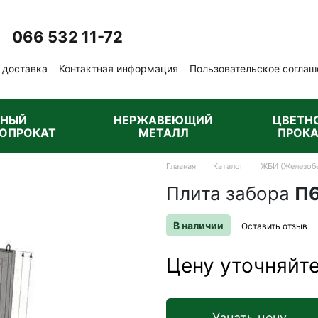
066 532 11-72
Перезвонить вам?
 доставка
Контактная информация
Пользовательское соглаш
бличная оферта
РНЫЙ
НЕРЖАВЕЮЩИЙ
ЦВЕТН
ОПРОКАТ
МЕТАЛЛ
ПРОКА
Главная
Каталог
ЖБИ (Железобе
Плита забора
П
В наличии
Оставить отзыв
Цену уточняйт
Узнать цену