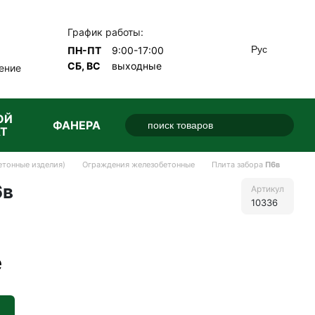
График работы:
Рус
ПН-ПТ
9:00-17:00
СБ, ВС
выходные
ение
ОЙ
ФАНЕРА
Т
тонные изделия)
Ограждения железобетонные
Плита забора
П6в
6в
Артикул
10336
е