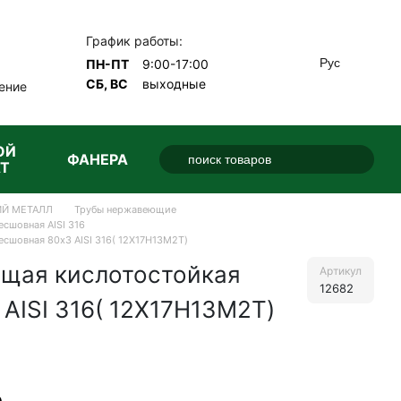
График работы:
Рус
ПН-ПТ
9:00-17:00
СБ, ВС
выходные
ение
ОЙ
ФАНЕРА
Т
Й МЕТАЛЛ
Трубы нержавеющие
сшовная AISI 316
сшовная 80х3 AISI 316( 12Х17Н13М2Т)
щая кислотостойкая
Артикул
12682
AISI 316( 12Х17Н13М2Т)
е