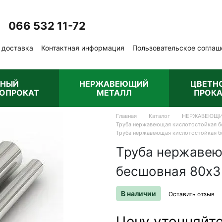
066 532 11-72
Перезвонить вам?
 доставка
Контактная информация
Пользовательское соглаш
бличная оферта
РНЫЙ
НЕРЖАВЕЮЩИЙ
ЦВЕТН
ОПРОКАТ
МЕТАЛЛ
ПРОКА
Главная
Каталог
НЕРЖАВЕЮЩИ
Труба нержавеющая кислотостойкая бе
Труба нержавеющая кислотостойкая бе
Труба нержавею
бесшовная 80х3 
В наличии
Оставить отзыв
Цену уточняйт