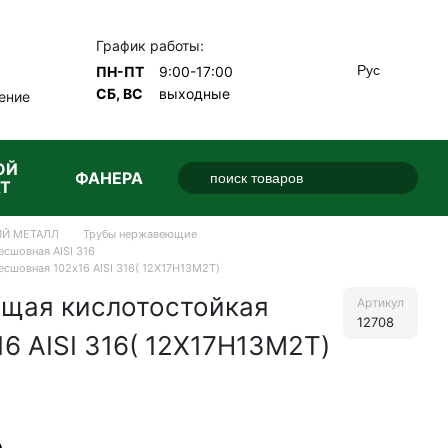
График работы:
Рус
ПН-ПТ
9:00-17:00
СБ, ВС
выходные
ение
ОЙ
ФАНЕРА
Т
Й МЕТАЛЛ
Трубы нержавеющие
сшовная AISI 316
сшовная 102х16 AISI 316( 12Х17Н13М2Т)
щая кислотостойкая
Артикул
12708
6 AISI 316( 12Х17Н13М2Т)
е