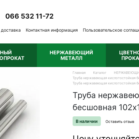
066 532 11-72
Перезвонить вам?
 доставка
Контактная информация
Пользовательское соглаш
бличная оферта
РНЫЙ
НЕРЖАВЕЮЩИЙ
ЦВЕТН
ОПРОКАТ
МЕТАЛЛ
ПРОКА
Главная
Каталог
НЕРЖАВЕЮЩИ
Труба нержавеющая кислотостойкая бе
Труба нержавеющая кислотостойкая бе
Труба нержавею
бесшовная 102х1
В наличии
Оставить отзыв
Цену уточняйт