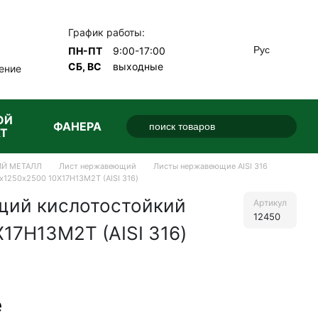
График работы:
Рус
ПН-ПТ
9:00-17:00
СБ, ВС
выходные
ение
ОЙ
ФАНЕРА
Т
Й МЕТАЛЛ
Лист нержавеющий
Листы нержавеющие AISI 316
1250х2500 10Х17Н13М2Т (AISI 316)
щий кислотостойкий
Артикул
12450
17Н13М2Т (AISI 316)
е