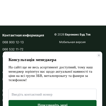
© 2026
Евромакс Буд Тов
Контактная информация
068 900 12-13
Мобильная версия
066 532 11-72
Перезвонить вам?
+380689001213
euromax_bud
info@euromax-bud.com.ua
Берестейський проспект, 118
Киев, 02000
Карта проезда