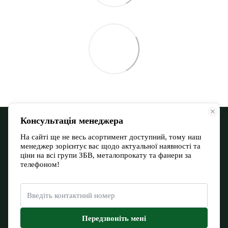
068 900 12-13
066 532 11-72
Контактная информация
Полная версия сайта
Карта сайта
© 2026
Евромакс Буд Тов
Укр
Рус