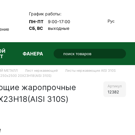
График работы:
Рус
ПН-ПТ
9:00-17:00
СБ, ВС
выходные
ение
ОЙ
ФАНЕРА
Т
Й МЕТАЛЛ
Лист нержавеющий
Листы нержавеющие AISI 310S
250х2500 20Х23Н18(AISI 310S)
ющие жаропрочные
Артикул
12382
23Н18(AISI 310S)
е