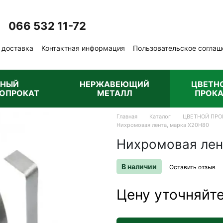
066 532 11-72
Перезвонить вам?
 доставка
Контактная информация
Пользовательское соглаш
бличная оферта
РНЫЙ
НЕРЖАВЕЮЩИЙ
ЦВЕТН
ОПРОКАТ
МЕТАЛЛ
ПРОКА
Главная
Каталог
ЦВЕТНОЙ ПРО
Нихромовая лента, марка X20H80
Нихромовая лен
В наличии
Оставить отзыв
Цену уточняйт