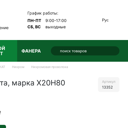
График работы:
Рус
ПН-ПТ
9:00-17:00
СБ, ВС
выходные
ение
ОЙ
ФАНЕРА
Т
КАТ
Нихром
Нихромовая проволока
та, марка X20H80
Артикул
13352
е