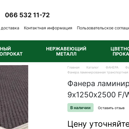
066 532 11-72
Перезвонить вам?
 доставка
Контактная информация
Пользовательское соглаш
бличная оферта
РНЫЙ
НЕРЖАВЕЮЩИЙ
ЦВЕТН
ОПРОКАТ
МЕТАЛЛ
ПРОКА
Главная
Каталог
ФАНЕРА
Фа
Фанера ламинированная транспортная
Фанера ламинир
9х1250х2500 F/
В наличии
Оставить отзыв
Цену уточняйт