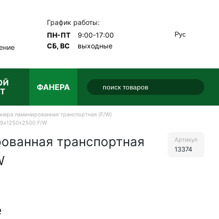
График работы:
Рус
ПН-ПТ
9:00-17:00
СБ, ВС
выходные
ение
ОЙ
ФАНЕРА
Т
нера ламинированная транспортная (F/W)
 9х1250х2500 F/W
ованная транспортная
Артикул
13374
W
е