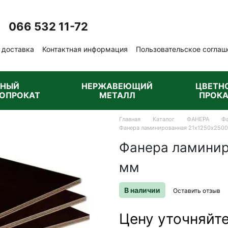
066 532 11-72
Перезвонить вам?
 доставка
Контактная информация
Пользовательское соглаш
бличная оферта
РНЫЙ
НЕРЖАВЕЮЩИЙ
ЦВЕТН
ОПРОКАТ
МЕТАЛЛ
ПРОКА
Главная
Каталог
ФАНЕРА
Фа
Фанера ламинированная 21х1250х250
Фанера ламинир
мм
В наличии
Оставить отзыв
Цену уточняйт