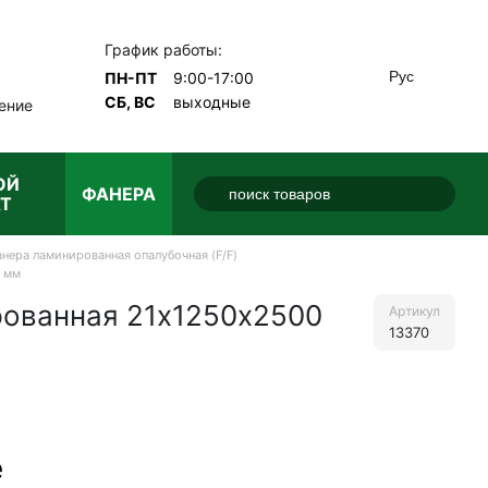
График работы:
Рус
ПН-ПТ
9:00-17:00
СБ, ВС
выходные
ение
ОЙ
ФАНЕРА
Т
нера ламинированная опалубочная (F/F)
0 мм
ованная 21х1250х2500
Артикул
13370
е