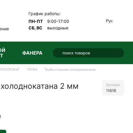
График работы:
Рус
ПН-ПТ
9:00-17:00
СБ, ВС
выходные
ение
ОЙ
ФАНЕРА
Т
ЛЛОПРОКАТ
ТРУБА
Труба стальная холоднокатаная
 холоднокатана 2 мм
Артикул
11616
е