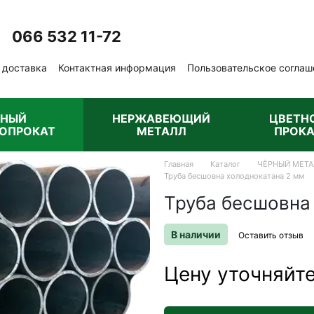
066 532 11-72
Перезвонить вам?
 доставка
Контактная информация
Пользовательское соглаш
бличная оферта
РНЫЙ
НЕРЖАВЕЮЩИЙ
ЦВЕТН
ОПРОКАТ
МЕТАЛЛ
ПРОКА
Главная
Каталог
ЧЁРНЫЙ МЕТА
Труба бесшовна холоднокатана 2 мм
Труба бесшовна
В наличии
Оставить отзыв
Цену уточняйт