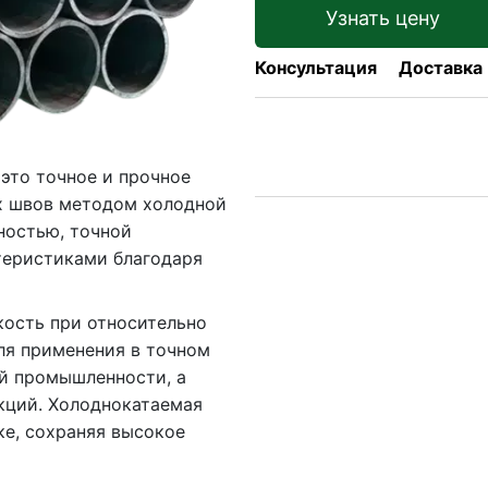
Узнать цену
Консультация
Доставка
это точное и прочное
ых швов методом холодной
ностью, точной
теристиками благодаря
ость при относительно
для применения в точном
й промышленности, а
кций. Холоднокатаемая
ке, сохраняя высокое