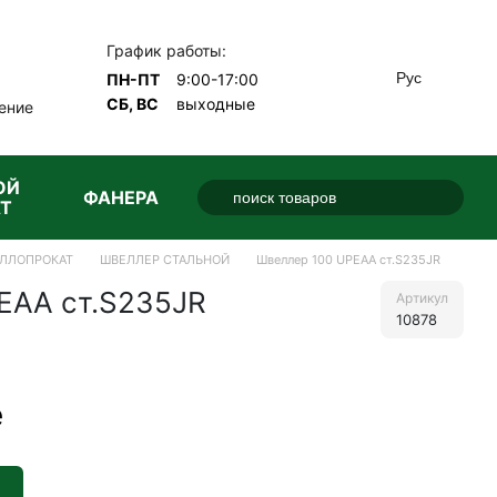
График работы:
Рус
ПН-ПТ
9:00-17:00
СБ, ВС
выходные
ение
ОЙ
ФАНЕРА
Т
ЛЛОПРОКАТ
ШВЕЛЛЕР СТАЛЬНОЙ
Швеллер 100 UPEAA ст.S235JR
EAA ст.S235JR
Артикул
10878
е