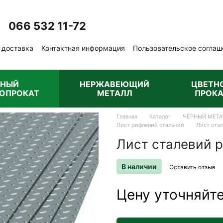
066 532 11-72
Перезвонить вам?
 доставка
Контактная информация
Пользовательское соглаш
бличная оферта
РНЫЙ
НЕРЖАВЕЮЩИЙ
ЦВЕТН
ОПРОКАТ
МЕТАЛЛ
ПРОКА
Главная
Каталог
ЧЁРНЫЙ МЕТА
Лист рифлений стальний
Лист ста
Лист сталевий 
В наличии
Оставить отзыв
Цену уточняйт