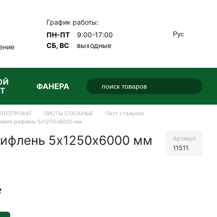
График работы:
Рус
ПН-ПТ
9:00-17:00
СБ, ВС
выходные
ение
ОЙ
ФАНЕРА
Т
ЛЛОПРОКАТ
ЛИСТЫ СТАЛЬНЫЕ
Лист стальной
левий рифлень 5х1250х6000 мм
рифлень 5х1250х6000 мм
Артикул
11511
е