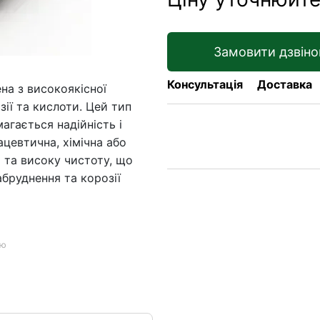
Замовити дзвіно
Консультація
Доставка
на з високоякісної
зії та кислоти. Цей тип
агається надійність і
ацевтична, хімічна або
 та високу чистоту, що
абруднення та корозії
ою