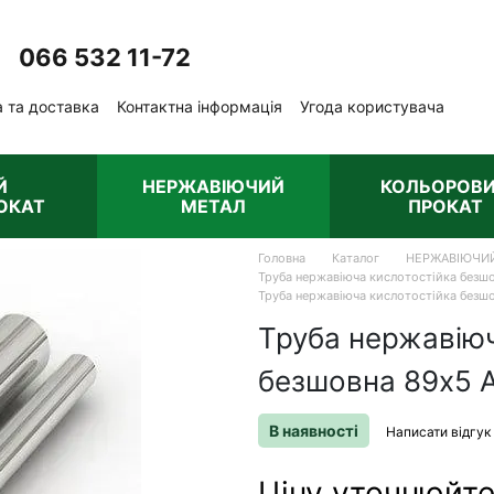
066 532 11-72
Передзвонити вам?
 та доставка
Контактна інформація
Угода користувача
ублічна оферта
Й
НЕРЖАВІЮЧИЙ
КОЛЬОРОВ
ОКАТ
МЕТАЛ
ПРОКАТ
Головна
Каталог
НЕРЖАВІЮЧИ
Труба нержавіюча кислотостійка безшо
Труба нержавіюча кислотостійка безшо
Труба нержавіюч
безшовна 89х5 A
В наявності
Написати відгук
Ціну уточнюйт