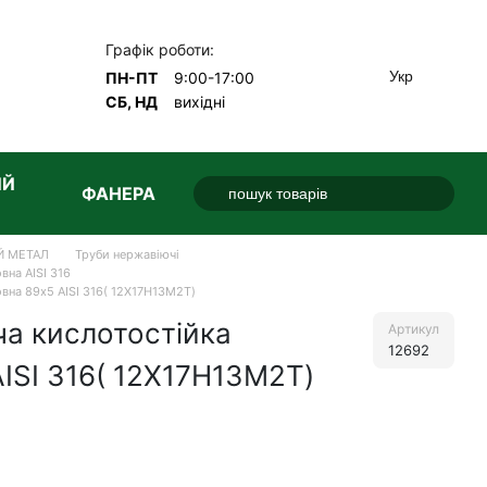
Графік роботи:
Укр
ПН-ПТ
9:00-17:00
СБ, НД
вихідні
ИЙ
ФАНЕРА
Й МЕТАЛ
Труби нержавіючі
вна AISI 316
вна 89х5 AISI 316( 12Х17Н13М2Т)
а кислотостійка
Артикул
12692
ISI 316( 12Х17Н13М2Т)
е