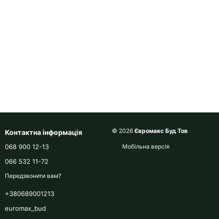
© 2026
Євромакс Буд Тов
Контактна інформація
068 900 12-13
Мобільна версія
066 532 11-72
Передзвонити вам?
+380689001213
euromax_bud