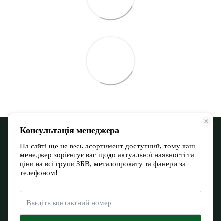
068 900 12-13
066 532 11-72
Контактна інформація
Повна версія сайту
Мапа сайту
© 2026
Євромакс Буд Тов
Укр
Рус