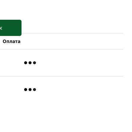
е
к
Оплата