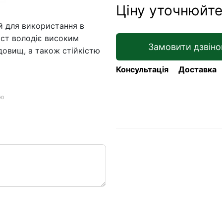
Ціну уточнюйт
й для використання в
ист володіє високим
Замовити дзвіно
едовищ, а також стійкістю
Консультація
Доставка
ою