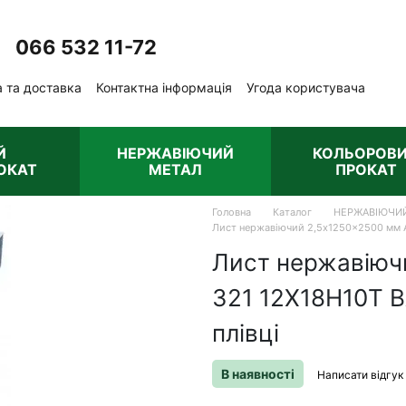
066 532 11-72
Передзвонити вам?
 та доставка
Контактна інформація
Угода користувача
ублічна оферта
Й
НЕРЖАВІЮЧИЙ
КОЛЬОРОВ
ОКАТ
МЕТАЛ
ПРОКАТ
Головна
Каталог
НЕРЖАВІЮЧИ
Лист нержавіючий 2,5x1250x2500 мм AI
Лист нержавіюч
321 12Х18Н10Т 
плівці
В наявності
Написати відгук