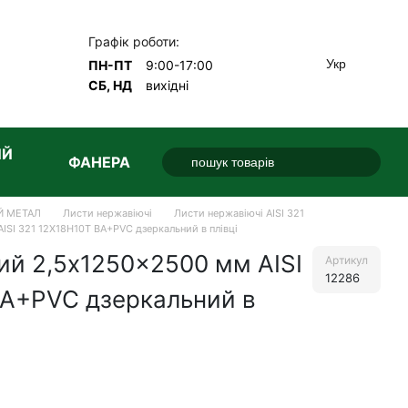
Графік роботи:
Укр
ПН-ПТ
9:00-17:00
СБ, НД
вихідні
ИЙ
ФАНЕРА
Й МЕТАЛ
Листи нержавіючі
Листи нержавіючі AISI 321
SI 321 12Х18Н10Т BA+PVC дзеркальний в плівці
ий 2,5x1250x2500 мм AISI
Артикул
12286
BA+PVC дзеркальний в