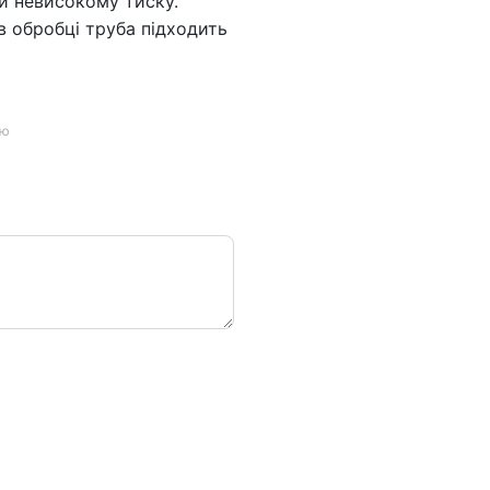
ри невисокому тиску.
 в обробці труба підходить
ою