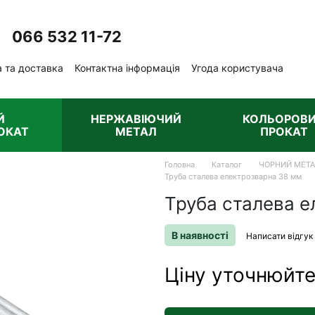
066 532 11-72
Передзвонити вам?
 та доставка
Контактна інформація
Угода користувача
ублічна оферта
Й
НЕРЖАВІЮЧИЙ
КОЛЬОРОВ
ОКАТ
МЕТАЛ
ПРОКАТ
Головна
Каталог
ЧОРНИЙ МЕТ
Труба сталева електрозварна 38 мм
Труба сталева 
В наявності
Написати відгук
Ціну уточнюйт