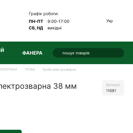
Графік роботи:
Укр
ПН-ПТ
9:00-17:00
СБ, НД
вихідні
ИЙ
ФАНЕРА
АЛОПРОКАТ
ТРУБА
Труба електрозварна
електрозварна 38 мм
Артикул
11681
е