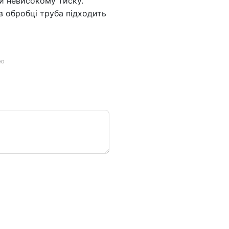
ри невисокому тиску.
 в обробці труба підходить
ою