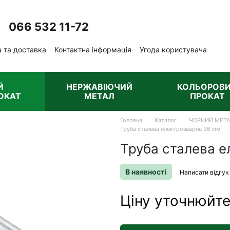
066 532 11-72
Передзвонити вам?
 та доставка
Контактна інформація
Угода користувача
ублічна оферта
Й
НЕРЖАВІЮЧИЙ
КОЛЬОРОВ
ОКАТ
МЕТАЛ
ПРОКАТ
Головна
Каталог
ЧОРНИЙ МЕТ
Труба сталева електрозварна 36 мм
Труба сталева 
В наявності
Написати відгук
Ціну уточнюйт