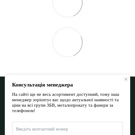
068 900 12-13
066 532 11-72
Контактна інформація
Повна версія сайту
Мапа сайту
© 2026
Євромакс Буд Тов