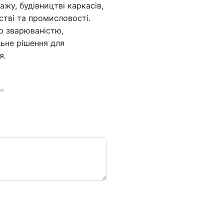
ажу, будівництві каркасів,
стві та промисловості.
ю зварюваністю,
льне рішення для
я.
ою