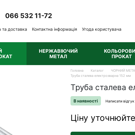
066 532 11-72
Передзвонити вам?
 та доставка
Контактна інформація
Угода користувача
ублічна оферта
Й
НЕРЖАВІЮЧИЙ
КОЛЬОРОВ
ОКАТ
МЕТАЛ
ПРОКАТ
Головна
Каталог
ЧОРНИЙ МЕТ
Труба сталева електрозварна 152 мм
Труба сталева е
В наявності
Написати відгук
Ціну уточнюйт