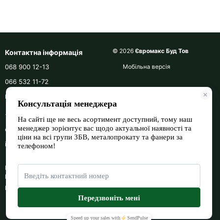
© 2026
Євромакс Буд Тов
Контактна інформація
068 900 12-13
Мобільна версія
066 532 11-72
Передзвонити вам?
+380689001213
euromax_bud
info@euromax-bud.com.ua
Берестейський проспект, 118
Київ, 02000
Мапа проїзду