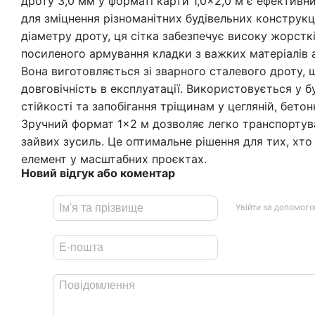
дроту 3,0 мм у форматі карти 1,0×2,0 м є ефективн
для зміцнення різноманітних будівельних конструк
діаметру дроту, ця сітка забезпечує високу жорсткі
посиленого армування кладки з важких матеріалів 
Вона виготовляється зі зварного сталевого дроту, 
довговічність в експлуатації. Використовується у б
стійкості та запобігання тріщинам у цегляній, бетон
Зручний формат 1×2 м дозволяє легко транспортува
зайвих зусиль. Це оптимальне рішення для тих, хт
елемент у масштабних проєктах.
Новий відгук або коментар
Увійти за допомог