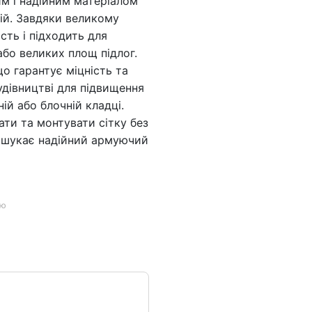
им і надійним матеріалом
цій. Завдяки великому
сть і підходить для
або великих площ підлог.
що гарантує міцність та
удівництві для підвищення
ній або блочній кладці.
ти та монтувати сітку без
о шукає надійний армуючий
ою