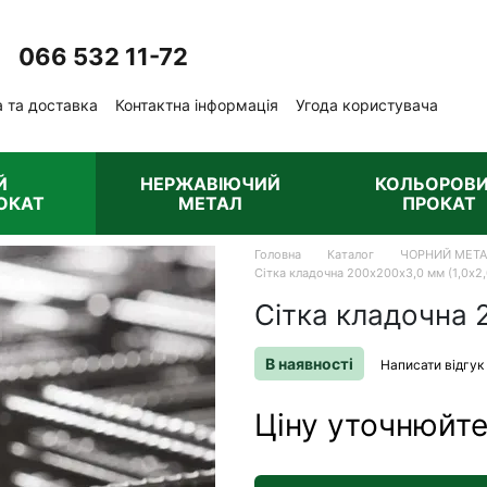
066 532 11-72
Передзвонити вам?
 та доставка
Контактна інформація
Угода користувача
ублічна оферта
Й
НЕРЖАВІЮЧИЙ
КОЛЬОРОВ
ОКАТ
МЕТАЛ
ПРОКАТ
Головна
Каталог
ЧОРНИЙ МЕТ
Сітка кладочна 200х200х3,0 мм (1,0х2
Сітка кладочна 
В наявності
Написати відгук
Ціну уточнюйт