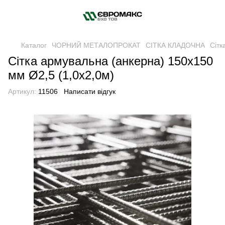
Каталог
ЧОРНИЙ МЕТАЛОПРОКАТ
СІТКА КЛАДОЧНА
Сітк
Сітка армувальна (анкерна) 150х150
мм Ø2,5 (1,0х2,0м)
Артикул:
11506
Написати відгук