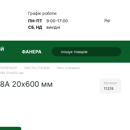
Графік роботи:
Укр
ПН-ПТ
9:00-17:00
СБ, НД
вихідні
ИЙ
ФАНЕРА
АЛОПРОКАТ
ЛИСТИ СТАЛЕВІ
Лист сталевий
 У8А 20х600 мм
У8А 20х600 мм
Артикул
11374
е