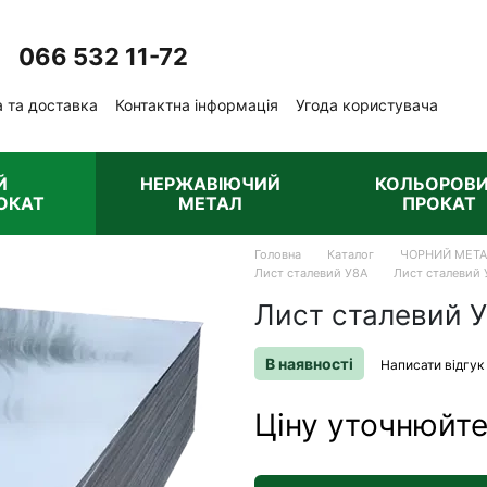
066 532 11-72
Передзвонити вам?
 та доставка
Контактна інформація
Угода користувача
ублічна оферта
Й
НЕРЖАВІЮЧИЙ
КОЛЬОРОВ
ОКАТ
МЕТАЛ
ПРОКАТ
Головна
Каталог
ЧОРНИЙ МЕТ
Лист сталевий У8А
Лист сталевий
Лист сталевий 
В наявності
Написати відгук
Ціну уточнюйт