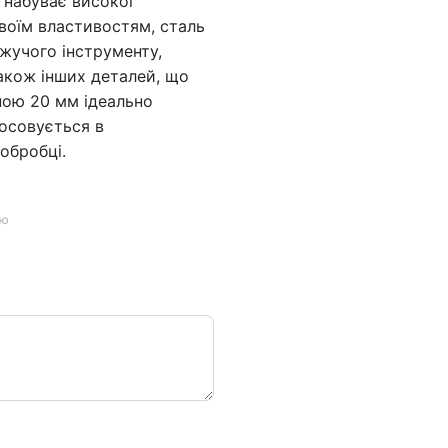
и набуває високої
своїм властивостям, сталь
жучого інструменту,
також інших деталей, що
ною 20 мм ідеально
тосовується в
обробці.
ою