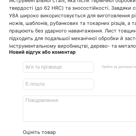
інструментальної сталі, яка після термічної обробк
твердості (до 62 HRC) та зносостійкості. Завдяки 
У8А широко використовується для виготовлення рі
ножів, шаблонів, рубанкових та токарних різців, а 
працюють без ударного навантаження. Лист товщи
підходить для подальшої механічної обробки й зас
інструментальному виробництві, дерево- та метало
Новий відгук або коментар
Увійти за допомог
Оцініть товар