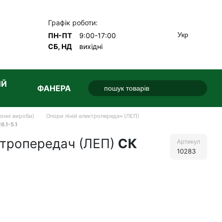
Графік роботи:
Укр
ПН-ПТ
9:00-17:00
СБ, НД
вихідні
ИЙ
ФАНЕРА
тонні вироби)
Опори ліній електропередач (ЛЕП)
6.1-5.1
ктропередач (ЛЕП)
СК
Артикул
10283
е