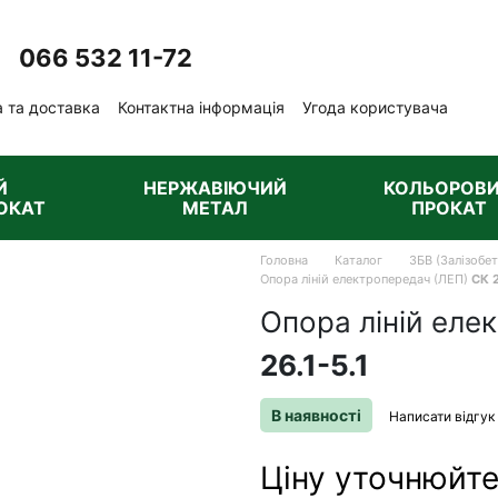
066 532 11-72
Передзвонити вам?
 та доставка
Контактна інформація
Угода користувача
ублічна оферта
Й
НЕРЖАВІЮЧИЙ
КОЛЬОРОВ
ОКАТ
МЕТАЛ
ПРОКАТ
Головна
Каталог
ЗБВ (Залізобе
Опора ліній електропередач (ЛЕП)
СК 2
Опора ліній еле
26.1-5.1
В наявності
Написати відгук
Ціну уточнюйт