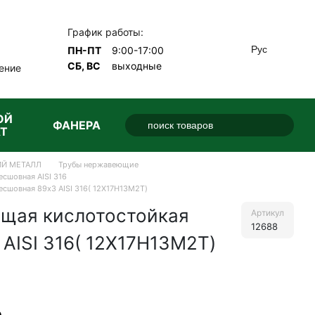
График работы:
Рус
ПН-ПТ
9:00-17:00
СБ, ВС
выходные
ение
ОЙ
ФАНЕРА
Т
Й МЕТАЛЛ
Трубы нержавеющие
сшовная AISI 316
сшовная 89х3 AISI 316( 12Х17Н13М2Т)
щая кислотостойкая
Артикул
12688
AISI 316( 12Х17Н13М2Т)
е