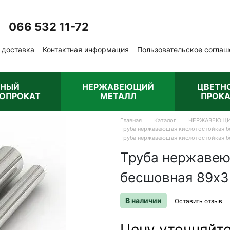
066 532 11-72
Перезвонить вам?
 доставка
Контактная информация
Пользовательское соглаш
бличная оферта
РНЫЙ
НЕРЖАВЕЮЩИЙ
ЦВЕТН
ОПРОКАТ
МЕТАЛЛ
ПРОКА
Главная
Каталог
НЕРЖАВЕЮЩИ
Труба нержавеющая кислотостойкая бе
Труба нержавеющая кислотостойкая бе
Труба нержавею
бесшовная 89х3 
В наличии
Оставить отзыв
Цену уточняйт