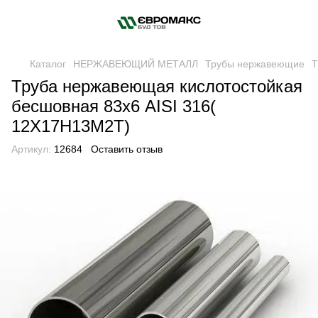
Каталог
НЕРЖАВЕЮЩИЙ МЕТАЛЛ
Трубы нержавеющие
Т
Труба нержавеющая кислотостойкая
бесшовная 83х6 AISI 316(
12Х17Н13М2Т)
Артикул:
12684
Оставить отзыв