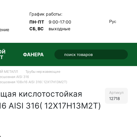
График работы:
Рус
ПН-ПТ
9:00-17:00
СБ, ВС
выходные
ение
ОЙ
ФАНЕРА
Т
Й МЕТАЛЛ
Трубы нержавеющие
сшовная AISI 316
сшовная 108х16 AISI 316( 12Х17Н13М2Т)
щая кислотостойкая
Артикул
12718
6 AISI 316( 12Х17Н13М2Т)
е