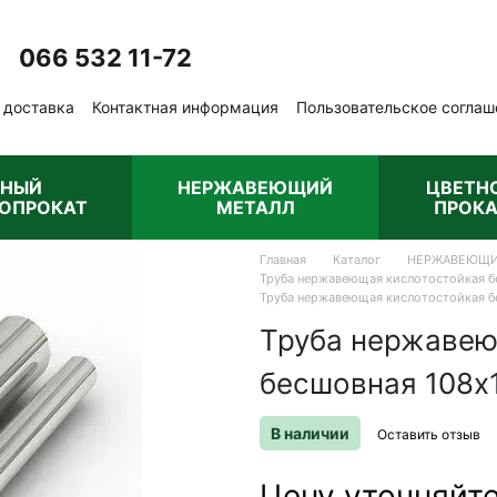
066 532 11-72
Перезвонить вам?
 доставка
Контактная информация
Пользовательское соглаш
бличная оферта
РНЫЙ
НЕРЖАВЕЮЩИЙ
ЦВЕТН
ОПРОКАТ
МЕТАЛЛ
ПРОКА
Главная
Каталог
НЕРЖАВЕЮЩИ
Труба нержавеющая кислотостойкая бе
Труба нержавеющая кислотостойкая бе
Труба нержавею
бесшовная 108х1
В наличии
Оставить отзыв
Цену уточняйт