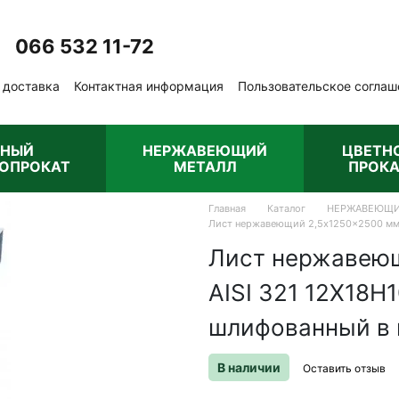
066 532 11-72
Перезвонить вам?
 доставка
Контактная информация
Пользовательское соглаш
бличная оферта
РНЫЙ
НЕРЖАВЕЮЩИЙ
ЦВЕТН
ОПРОКАТ
МЕТАЛЛ
ПРОКА
Главная
Каталог
НЕРЖАВЕЮЩИ
Лист нержавеющий 2,5x1250x2500 мм 
Лист нержавею
AISI 321 12Х18
шлифованный в 
В наличии
Оставить отзыв