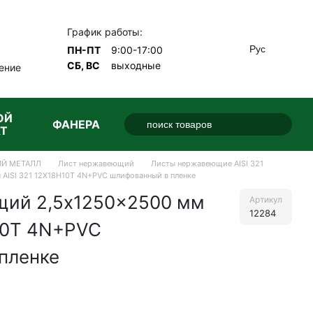
График работы:
Рус
ПН-ПТ
9:00-17:00
СБ, ВС
выходные
ение
ОЙ
ФАНЕРА
Т
Й МЕТАЛЛ
Лист нержавеющий
Листы нержавеющие AISI 321
AISI 321 12Х18Н10Т 4N+PVC шлифованный в пленке
щий 2,5x1250x2500 мм
Артикул
12284
Н10Т 4N+PVC
пленке