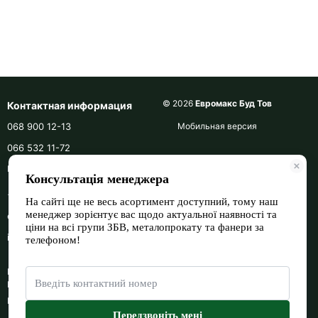
© 2026
Евромакс Буд Тов
Контактная информация
068 900 12-13
Мобильная версия
066 532 11-72
Перезвонить вам?
+380689001213
euromax_bud
info@euromax-bud.com.ua
Берестейський проспект, 118
Киев, 02000
Карта проезда