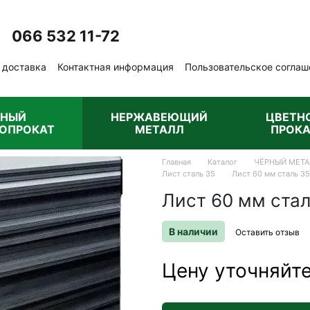
066 532 11-72
Перезвонить вам?
 доставка
Контактная информация
Пользовательское соглаш
бличная оферта
РНЫЙ
НЕРЖАВЕЮЩИЙ
ЦВЕТН
ОПРОКАТ
МЕТАЛЛ
ПРОКА
Главная
Каталог
ЧЁРНЫЙ МЕТА
Лист сталь 35
Лист 60 мм сталь 35
Лист 60 мм стал
В наличии
Оставить отзыв
Цену уточняйт