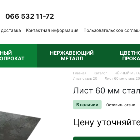
066 532 11-72
Перезвонить вам?
 доставка
Контактная информация
Пользовательское соглаш
бличная оферта
РНЫЙ
НЕРЖАВЕЮЩИЙ
ЦВЕТН
ОПРОКАТ
МЕТАЛЛ
ПРОКА
Главная
Каталог
ЧЁРНЫЙ МЕТА
Лист сталь 20
Лист 60 мм сталь 20
Лист 60 мм стал
В наличии
Оставить отзыв
Цену уточняйт