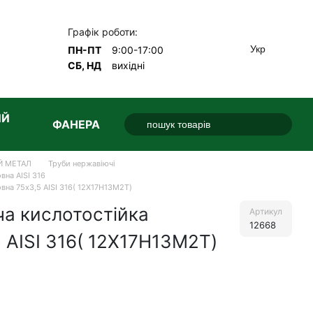
Графік роботи:
Укр
ПН-ПТ
9:00-17:00
СБ, НД
вихідні
ИЙ
ФАНЕРА
Й МЕТАЛ
Труби нержавіючі
вна AISI 316
вна 75х3,5 AISI 316( 12Х17Н13М2Т)
а кислотостійка
Артикул
12668
 AISI 316( 12Х17Н13М2Т)
е