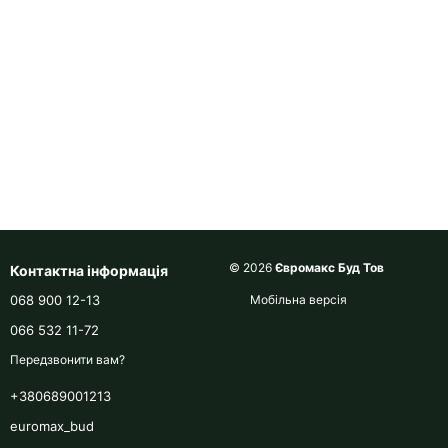
© 2026
Євромакс Буд Тов
Контактна інформація
068 900 12-13
Мобільна версія
066 532 11-72
Передзвонити вам?
+380689001213
euromax_bud