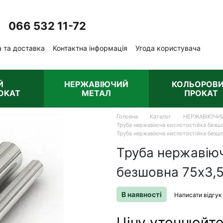
066 532 11-72
Передзвонити вам?
 та доставка
Контактна інформація
Угода користувача
ублічна оферта
Й
НЕРЖАВІЮЧИЙ
КОЛЬОРОВ
ОКАТ
МЕТАЛ
ПРОКАТ
Головна
Каталог
НЕРЖАВІЮЧИ
Труба нержавіюча кислотостійка безшо
Труба нержавіюча кислотостійка безшо
Труба нержавіюч
безшовна 75х3,5
В наявності
Написати відгук
Ціну уточнюйт