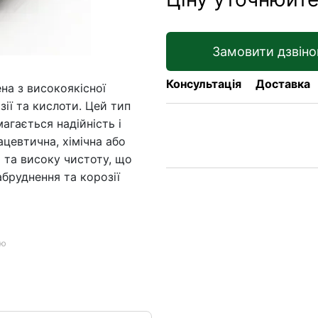
Замовити дзвіно
Консультація
Доставка
на з високоякісної
зії та кислоти. Цей тип
агається надійність і
ацевтична, хімічна або
 та високу чистоту, що
абруднення та корозії
ою