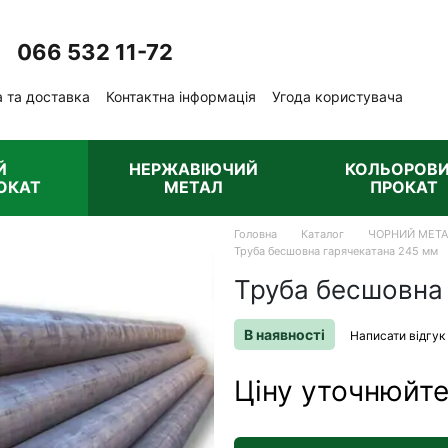
066 532 11-72
Передзвонити вам?
 та доставка
Контактна інформація
Угода користувача
ублічна оферта
Й
НЕРЖАВІЮЧИЙ
КОЛЬОРОВ
ОКАТ
МЕТАЛ
ПРОКАТ
Головна
Каталог
ЧОРНИЙ МЕТ
Труба бесшовна гарячекатана 245 мм
Труба бесшовна
В наявності
Написати відгук
Ціну уточнюйт