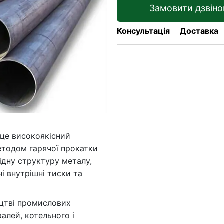
Замовити дзвіно
Консультація
Доставка
це високоякісний
етодом гарячої прокатки
рідну структуру металу,
і внутрішні тиски та
ицтві промислових
алей, котельного і