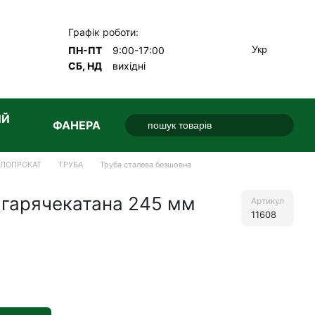
Графік роботи:
Укр
ПН-ПТ
9:00-17:00
СБ, НД
вихідні
ИЙ
ФАНЕРА
АЛОПРОКАТ
ТРУБА
Труба сталева безшовна
 гарячекатана 245 мм
Артикул
11608
е