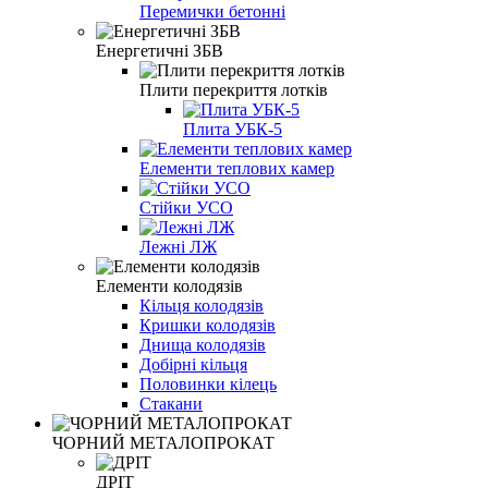
Перемички бетонні
Енергетичні ЗБВ
Плити перекриття лотків
Плита УБК-5
Елементи теплових камер
Стійки УСО
Лежні ЛЖ
Елементи колодязів
Кільця колодязів
Кришки колодязів
Днища колодязів
Добірні кільця
Половинки кілець
Стакани
ЧОРНИЙ МЕТАЛОПРОКАТ
ДРІТ