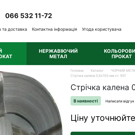
066 532 11-72
Передзвонити вам?
 та доставка
Контактна інформація
Угода користувача
ублічна оферта
Й
НЕРЖАВІЮЧИЙ
КОЛЬОРОВ
ОКАТ
МЕТАЛ
ПРОКАТ
Головна
Каталог
ЧОРНИЙ МЕТ
Стрічка калена 0,6х150 мм ст. 65Г
Стрічка калена 0
В наявності
Написати відгук
Ціну уточнюйт