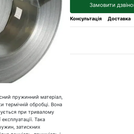
Замовити дзвіно
Консультація
Доставка
існий пружинний матеріал,
и термічній обробці. Вона
мується при тривалому
 експлуатації. Така
ружин, затискних