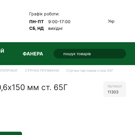
Графік роботи:
Укр
ПН-ПТ
9:00-17:00
СБ, НД
вихідні
ИЙ
ФАНЕРА
АЛОПРОКАТ
СТРІЧКА ПРУЖИННА
Стрічка гартована сталь 65Г
,6х150 мм ст. 65Г
Артикул
11303
е