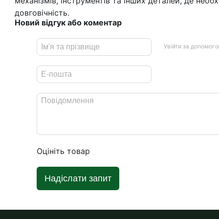
механізмів, інструментів та інших деталей, де необх
довговічність.
Новий відгук або коментар
Увійти за допомог
Оцініть товар
Надіслати запит