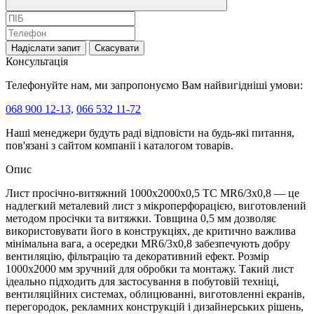
Надіслати запит
Скасувати
Консультація
Телефонуйте нам, ми запропонуємо Вам найвигідніші умови:
068 900 12-13,
066 532 11-72
Наші менеджери будуть раді відповісти на будь-які питання,
пов'язані з сайтом компанії і каталогом товарів.
Опис
Лист просічно-витяжний 1000x2000х0,5 TC MR6/3x0,8 — це
надлегкий металевий лист з мікроперфорацією, виготовлений
методом просічки та витяжки. Товщина 0,5 мм дозволяє
використовувати його в конструкціях, де критично важлива
мінімальна вага, а осередки MR6/3x0,8 забезпечують добру
вентиляцію, фільтрацію та декоративний ефект. Розмір
1000х2000 мм зручний для обробки та монтажу. Такий лист
ідеально підходить для застосування в побутовій техніці,
вентиляційних системах, облицюванні, виготовленні екранів,
перегородок, рекламних конструкцій і дизайнерських рішень,