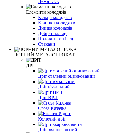
Лежні ЛЖ
Елементи колодязів
Кільця колодязів
Кришки колодязів
Днища колодязів
Добірні кільця
Половинки кілець
Стакани
ЧОРНИЙ МЕТАЛОПРОКАТ
ДРІТ
Дріт сталевий оцинкований
Дріт в'язальний
Дріт ВР-1
Єгоза Казачка
Колючий дріт
Дріт зварювальний