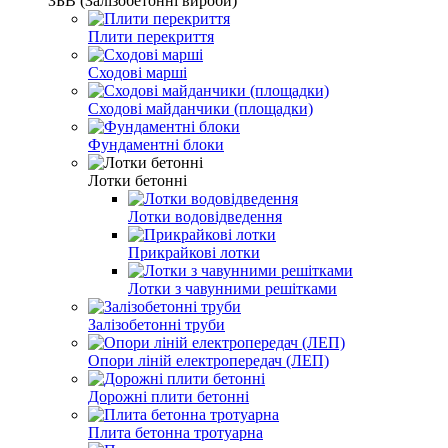
ЗБВ (Залізобетонні вироби)
Плити перекриття
Сходові марші
Сходові майданчики (площадки)
Фундаментні блоки
Лотки бетонні
Лотки водовідведення
Прикрайкові лотки
Лотки з чавунними решітками
Залізобетонні труби
Опори ліній електропередач (ЛЕП)
Дорожні плити бетонні
Плита бетонна тротуарна