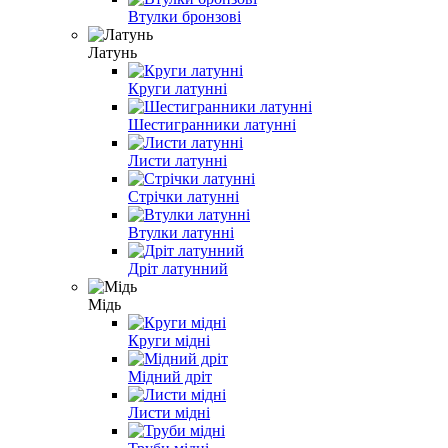
Втулки бронзові
Латунь
Круги латунні
Шестигранники латунні
Листи латунні
Стрічки латунні
Втулки латунні
Дріт латунний
Мідь
Круги мідні
Мідний дріт
Листи мідні