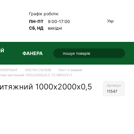
Графік роботи:
Укр
ПН-ПТ
9:00-17:00
СБ, НД
вихідні
ИЙ
ФАНЕРА
АЛОПРОКАТ
ЛИСТИ СТАЛЕВІ
Лист сталевий
січно-витяжний 1000x2000х0,5 TC MR10/5x1
витяжний 1000x2000х0,5
Артикул
11547
е