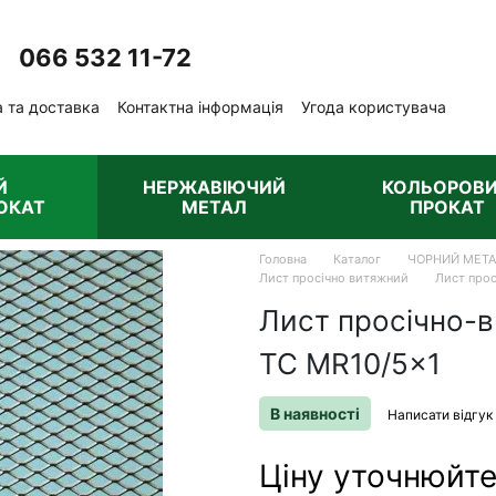
066 532 11-72
Передзвонити вам?
 та доставка
Контактна інформація
Угода користувача
ублічна оферта
Й
НЕРЖАВІЮЧИЙ
КОЛЬОРОВ
ОКАТ
МЕТАЛ
ПРОКАТ
Головна
Каталог
ЧОРНИЙ МЕТ
Лист просічно витяжний
Лист про
Лист просічно-
TC MR10/5x1
В наявності
Написати відгук
Ціну уточнюйт